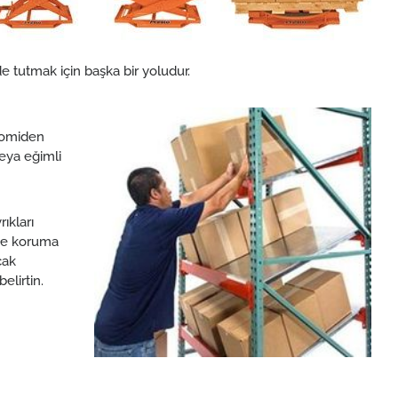
e tutmak için başka bir yoludur.
onomiden
eya eğimli
ıkları
öşe koruma
çak
elirtin.