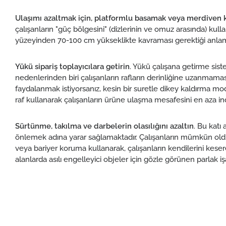
Ulaşımı azaltmak için, platformlu basamak veya merdiven k
çalışanların "güç bölgesini" (dizlerinin ve omuz arasında) kull
yüzeyinden 70-100 cm yükseklikte kavraması gerektiği anlamına
Yükü sipariş toplayıcılara getirin
. Yükü çalışana getirme sistem
nedenlerinden biri çalışanların rafların derinliğine uzanmam
faydalanmak istiyorsanız, kesin bir suretle dikey kaldırma mo
raf kullanarak çalışanların ürüne ulaşma mesafesini en aza indi
Sürtünme, takılma ve darbelerin olasılığını azaltın
. Bu katı
önlemek adına yarar sağlamaktadır. Çalışanların mümkün ol
veya bariyer koruma kullanarak, çalışanların kendilerini keser
alanlarda asılı engelleyici objeler için gözle görünen parlak işa