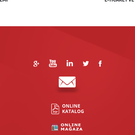
EMİ
E-TİCARET VE