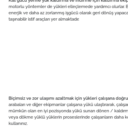
Kas
gücü yerine yük kaldırma ve indirme için kaldırma eki
motorlu yöntemler de yükleri elleçlemede yardımcı olurlar. Bu t
enerjik ve daha az zorlanmış işgücü olarak geri dönüş yapaca
taşınabilir istif araçları yer almaktadır.
Biçimsiz ve zor ulaşımı azaltmak için yükleri çalışana doğ
arabaları ve diğer ekipmanlar çalışana yükü ulaştırarak, çalı
mümkün olan en iyi pozisyonda yükü sunan dönen / kaldırma
veya dökme yüklü yüklerin proseslerinde çalışanların daha ko
kullanınız.