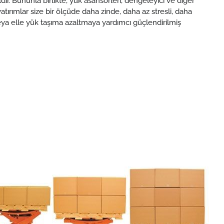
ldir. Bununla birlikte, yük asansörleri, dengeleyici ve diğer
atırımlar size bir ölçüde daha zinde, daha az stresli, daha
eya elle yük taşıma azaltmaya yardımcı güçlendirilmiş