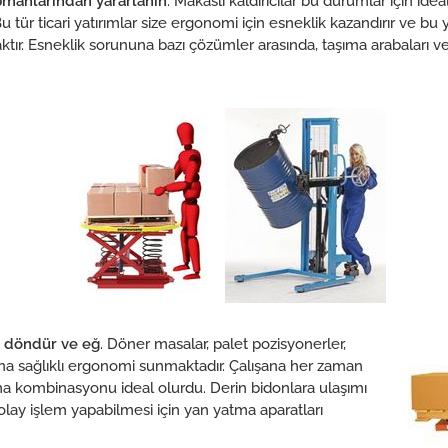
pmanlarından yararlanın
. Makaslı kaldırıcılar bu durumlar için idea
ür ticari yatırımlar size ergonomi için esneklik kazandırır ve bu y
ktır. Esneklik sorununa bazı çözümler arasında, taşıma arabaları v
ru döndür ve eğ
. Döner masalar, palet pozisyonerler,
şana sağlıklı ergonomi sunmaktadır. Çalışana her zaman
 kombinasyonu ideal olurdu. Derin bidonlara ulaşımı
lay işlem yapabilmesi için yan yatma aparatları