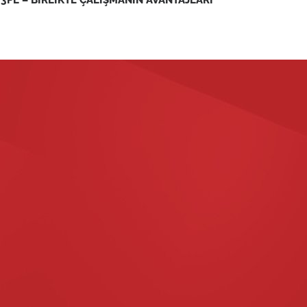
 3PL – BİRLİKTE ÇALIŞMANIN AVANTAJLARI