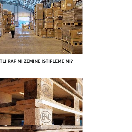
TLİ RAF MI ZEMİNE İSTİFLEME Mİ?