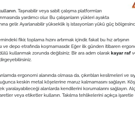
ullanın.
Taşınabilir veya sabit çalışma platformları
anmasında yardımcı olur. Bu çalışanların yükleri ayakta
 gelir. Ayarlanabilir yükseklik iş istasyonları yükü güç bölgesind
indeki fikir, toplama hızını artırmak içindir, fakat bu hız artışının
ası ve depo etrafında koşmamasıdır. Eğer ilk günden itibaren erg
dülü kullanmak zorunda değilsiniz. Bir ara adım olarak
kayar raf
v
rgeyebilirsiniz.
 anlamda ergonomi alanında olmasa da, çıkıntıları kesilmeleri ve sıyr
duğunca keskin metal köşelerine maruz kalmamasını sağlayın. K
ek yaralayabileceği alanlarda kendilerini korumalarını sağlayın. Al
retler veya etiketler kullanın. Takılma tehlikelerini açıkça işaretle b