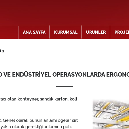
ANA SAYFA
KURUMSAL
ÜRÜNLER
PROJE
̇ 3
O VE ENDÜSTRİYEL OPERASYONLARDA ERGONO
acı olan konteyner, sandık karton, koli
ız. Genel olarak bunun anlamı öğeler sırt
akın olarak gerektiği anlamına gelir.